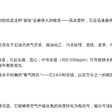
但恰恰是这种“臭味”会麻痹人的嗅觉——高浓度时，它会迅速麻
泛存在于石油天然气开采、炼油化工、污水处理、造纸、皮革、
吸道，引起头痛、恶心；中等浓度（100-200ppm）可导致肺
每年都有发生。
永不松懈的“毒气哨兵”——它24小时在线，以百万分之一的
量仪器。它能够将空气中硫化氢的浓度转化为电信号，输出可读的