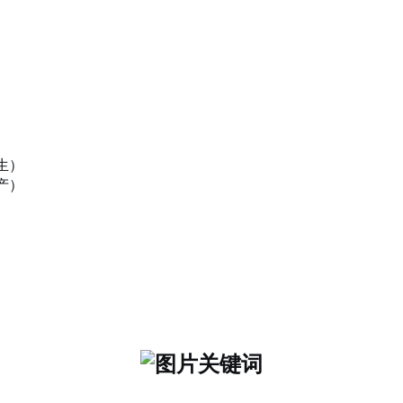
生）
产）