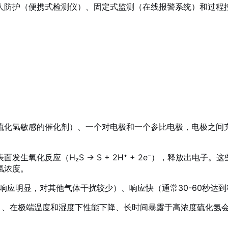
人防护（便携式检测仪）、固定式监测（在线报警系统）和过程
。
硫化氢敏感的催化剂）、一个对电极和一个参比电极，电极之间
生氧化反应（H₂S → S + 2H⁺ + 2e⁻），释放出电
氢浓度。
氢响应明显，对其他气体干扰较少）、响应快（通常30-60秒达
）、在极端温度和湿度下性能下降、长时间暴露于高浓度硫化氢会