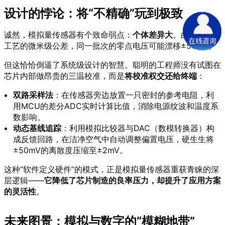
设计的悖论：将“不精确”玩到极致
诚然，模拟量传感器有个致命弱点：
个体差异大
。由于MEMS
工艺的微米级公差，同一批次的零点电压可能漂移±50mV。
但这恰恰倒逼了系统级设计的智慧。聪明的工程师没有试图在
芯片内部做昂贵的三温校准，而是
将校准权交还给终端
：
双路采样法
：在传感器旁边放置一只密封的参考电阻，利
用MCU的差分ADC实时计算比值，消除电源纹波和温度系
数影响。
动态基线追踪
：利用模拟比较器与DAC（数模转换器）构
成反馈回路，在洁净空气中自动调整偏置电压，硬生生将
±50mV的离散度压缩至±2mV。
这种“软件定义硬件”的模式，正是模拟量传感器重获青睐的深
层逻辑——
它降低了芯片制造的良率压力，却提升了应用方案
的灵活性
。
未来图景：模拟与数字的“模糊地带”