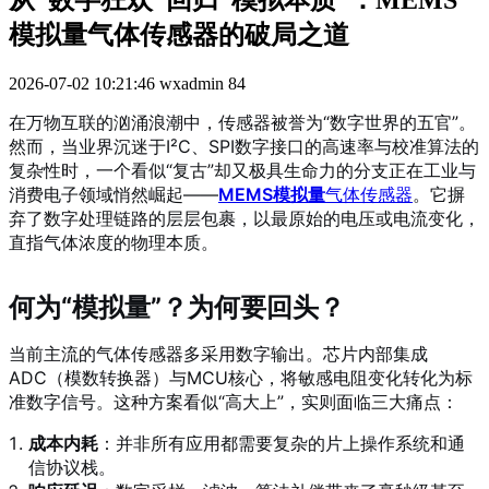
从“数字狂欢”回归“模拟本质”：MEMS
模拟量气体传感器的破局之道
2026-07-02 10:21:46
wxadmin
84
在万物互联的汹涌浪潮中，传感器被誉为“数字世界的五官”。
然而，当业界沉迷于I²C、SPI数字接口的高速率与校准算法的
复杂性时，一个看似“复古”却又极具生命力的分支正在工业与
消费电子领域悄然崛起——
MEMS模拟量
气体传感器
。它摒
弃了数字处理链路的层层包裹，以最原始的电压或电流变化，
直指气体浓度的物理本质。
何为“模拟量”？为何要回头？
当前主流的气体传感器多采用数字输出。芯片内部集成
ADC（模数转换器）与MCU核心，将敏感电阻变化转化为标
准数字信号。这种方案看似“高大上”，实则面临三大痛点：
成本内耗
：并非所有应用都需要复杂的片上操作系统和通
信协议栈。