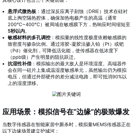
其核心设计包含三个关键层级：
悬浮式微热板
：通过深反应离子刻蚀（DRIE）技术在硅衬
底上掏空隔热腔体，确保加热电极产生的高温（通常
200℃~400℃）被局域在敏感膜下方，热响应时间缩短至
5秒以内
。
敏感材料的多孔调控
：模拟量的线性度极度依赖敏感膜的
致密度与掺杂比例。通过溶胶-凝胶法掺入铂（Pt）或钯
（Pd）催化剂，可降低活化能，使传感器在低浓度下
（ppb级）产生明显的阻抗跃迁。
抗湿性补偿
：模拟输出的最大敌人是环境湿度。高端器件
会在同一硅片上集成温湿度敏感单元，虽然输出仍为模拟
电压，但通过外部硬件的差分减法电路，即可抵消90%以
上的湿度漂移。
应用场景：模拟信号在“边缘”的极致爆发
当数字传感器在智能家居中厮杀时，模拟量MEMS传感器正在
以下边缘场景建立护城河：