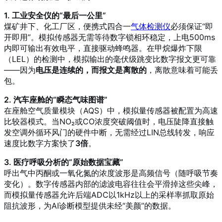
1. 工业安全仪的“最后一公里”
煤矿井下、化工厂区，便携式四合一
气体检测仪
必须保证“即
开即用”。模拟传感器无需等待数字锁相环稳定，上电500ms
内即可输出有效电平，直接驱动蜂鸣器。在甲烷爆炸下限
（LEL）的检测中，模拟输出的毫伏级跳变比数字报文更可靠
——因为
电压是连续的，而报文是离散的
，离散意味着可能丢
包。
2. 汽车座舱的“瞬态气味图谱”
在座舱空气质量模块（AQS）中，模拟量传感器被配置为高速
比较器模式。当NO₂或CO浓度突破阈值时，电压陡降直接触
发空调外循环风门的硬件中断，无需经过LIN总线转发，响应
速度比数字方案快了
3倍
。
3. 医疗呼吸分析的“原始数据宝藏”
呼出气中丙酮或一氧化氮的浓度波形是高频信号（随呼吸节奏
变化）。数字传感器内部的滤波电容往往会平滑掉这些尖峰，
而模拟量传感器允许后端ADC以1kHz以上的采样率抓取原始
阻抗波形，为AI诊断模型提供未经“美颜”的数据。