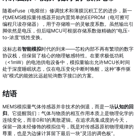
随着eFuse（电熔丝）修调技术和薄膜沉积工艺的进步，新一
代MEMS模拟量传感器开始内置简单的EEPROM（电可擦可
编程只读存储器），用于存储唯一的灵敏度系数。虽然输出引
脚依然是电压，但后端MCU可根据存储系数做精确的“电压-
to-浓度”线性变换。
这标志着
智能模拟
时代的到来——芯粒内部不再有繁琐的数字
协议栈，但保留了核心的物理敏感特性。在要求极低功耗
（<1mW）的电池供电设备中，模拟量输出允许MCU长时间
处于深度睡眠状态，仅在电压变化中断时唤醒，这种“事件驱
动”模式的能效比远超轮询数字接口的方案。
结语
MEMS模拟量气体传感器并非技术的倒退，而是一场
认知的回
归
。它提醒我们：气体与物质的相互作用本质上是物理化学的
连续变化，而非0和1的离散逻辑。在追求高集成度的今天，
保留一路未经修饰的模拟信号，既是对传感器原初物理规律的
尊重，也是为边缘计算留下最后一块“灵活的调色板”。