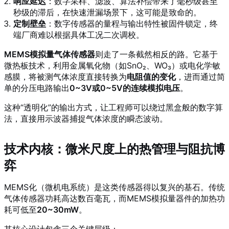
响应延迟
：数字采样、滤波、算法补偿带来了毫秒级甚至
秒级的滞后，在快速泄漏场景下，这可能是致命的。
定制壁垒
：数字传感器的量程与输出特性被固件锁定，终
端厂商难以根据具体工况二次调校。
MEMS模拟量气体传感器
则走了一条截然相反的路。它基于
微热板技术，利用金属氧化物（如SnO₂、WO₃）或电化学敏
感膜，将被测气体浓度直接转换为
电阻值的变化
，进而通过简
单的分压电路输出
0
~
3V或0
~
5V的连续模拟电压
。
这种“透明化”的输出方式，让工程师可以绕过黑盒般的数字算
法，直接用示波器捕捉气体浓度的瞬态波动。
技术内核：微米尺度上的热管理与阻抗博
弈
MEMS化（微机电系统）是这类传感器得以复兴的基石。传统
气体传感器功耗高达数百毫瓦，而MEMS模拟量器件的加热功
耗可低至
20~30mW
。