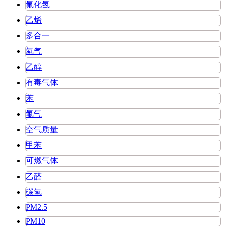
氟化氢
乙烯
多合一
氡气
乙醇
有毒气体
苯
氟气
空气质量
甲苯
可燃气体
乙醛
碳氢
PM2.5
PM10