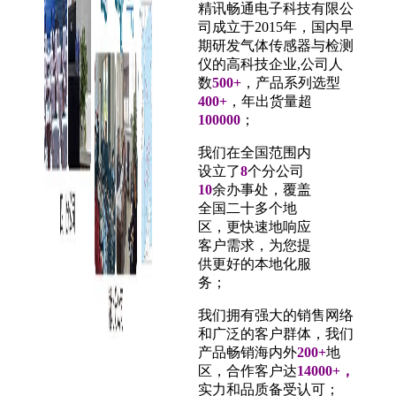
精讯畅通电子科技有限公
司成立于2015年，国内早
期研发气体传感器与检测
仪的高科技企业,公司人
数
500+
，产品系列选型
400+
，年出货量超
100000
；
我们在全国范围内
设立了
8
个分公司
10
余办事处，覆盖
全国二十多个地
区，更快速地响应
客户需求，为您提
供更好的本地化服
务；
我们拥有强大的销售网络
和广泛的客户群体，
我们
产品畅销海内外
200+
地
区，合作客户达
14000+，
实力和品质备受认可；