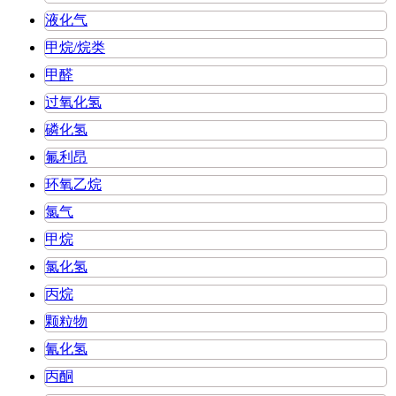
液化气
甲烷/烷类
甲醛
过氧化氢
磷化氢
氟利昂
环氧乙烷
氯气
甲烷
氯化氢
丙烷
颗粒物
氰化氢
丙酮