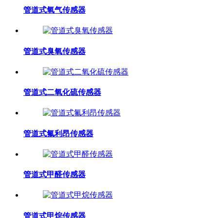
管道式氧气传感器
管道式臭氧传感器
管道式二氧化硫传感器
管道式氟利昂传感器
管道式甲醛传感器
管道式甲烷传感器