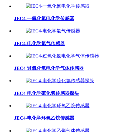
JEC4-一氧化氮电化学传感器
JEC4-电化学氯气传感器
JEC4-过氧化氢电化学气体传感器
JEC4-电化学硫化氢传感器探头
JEC4-电化学环氧乙烷传感器