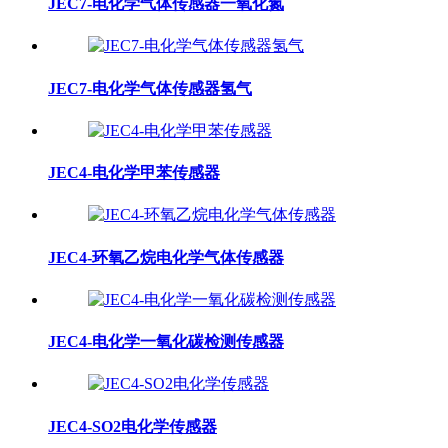
JEC7-电化学气体传感器一氧化氮
JEC7-电化学气体传感器氢气
JEC4-电化学甲苯传感器
JEC4-环氧乙烷电化学气体传感器
JEC4-电化学一氧化碳检测传感器
JEC4-SO2电化学传感器