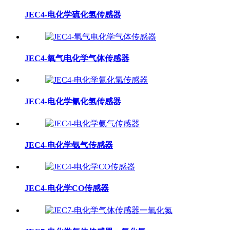
JEC4-电化学硫化氢传感器
JEC4-氧气电化学气体传感器
JEC4-电化学氰化氢传感器
JEC4-电化学氨气传感器
JEC4-电化学CO传感器