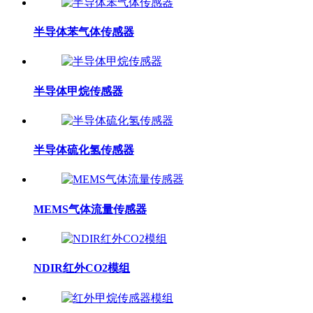
半导体苯气体传感器
半导体甲烷传感器
半导体硫化氢传感器
MEMS气体流量传感器
NDIR红外CO2模组