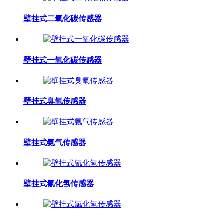
壁挂式二氧化碳传感器
壁挂式一氧化碳传感器
壁挂式臭氧传感器
壁挂式氨气传感器
壁挂式氰化氢传感器