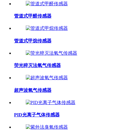
管道式甲醛传感器
管道式甲烷传感器
荧光猝灭法氧气传感器
超声波氧气传感器
PID光离子气体传感器