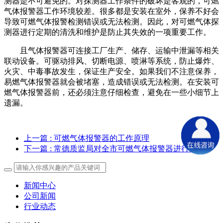
测器是不可避免的。对探测器工作条件的破坏是客观的，可燃
气体报警器工作环境较差。很多都是安装在室外，保养不好会
导致可燃气体报警检测错误或无法检测。因此，对可燃气体探
测器进行定期的清洗和维护是防止其失效的一项重要工作。
且气体报警器可连接工厂生产、储存、运输中泄漏等相关
联动设备。可驱动排风、切断电源、喷淋等系统，防止爆炸、
火灾、中毒事故发生，保证生产安全。如果我们不注意保养，
易燃气体报警器就会被堵塞，造成错误或无法检测。在安装可
燃气体报警器前，还必须注意仔细检查，避免在一些小细节上
遗漏。
上一篇
: 可燃气体报警器的工作原理
下一篇
: 常德质监局对全市可燃气体报警器进行检查
新闻中心
公司新闻
行业动态