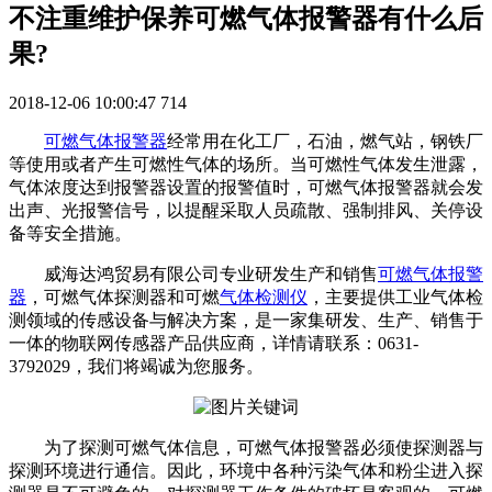
不注重维护保养可燃气体报警器有什么后
果?
2018-12-06 10:00:47
714
可燃气体报警器
经常用在化工厂，石油，燃气站，钢铁厂
等使用或者产生可燃性气体的场所。当可燃性气体发生泄露，
气体浓度达到报警器设置的报警值时，可燃气体报警器就会发
出声、光报警信号，以提醒采取人员疏散、强制排风、关停设
备等安全措施。
威海达鸿贸易有限公司专业研发生产和销售
可燃气体报警
器
，可燃气体探测器和可燃
气体检测仪
，主要提供工业气体检
测领域的传感设备与解决方案，是一家集研发、生产、销售于
一体的物联网传感器产品供应商，详情请联系：0631-
3792029，我们将竭诚为您服务。
为了探测可燃气体信息，可燃气体报警器必须使探测器与
探测环境进行通信。因此，环境中各种污染气体和粉尘进入探