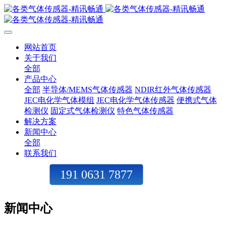
网站首页
关于我们
全部
产品中心
全部
半导体/MEMS气体传感器
NDIR红外气体传感器
JEC电化学气体模组
JEC电化学气体传感器
便携式气体
检测仪
固定式气体检测仪
特色气体传感器
解决方案
新闻中心
全部
联系我们
191 0631 7877
新闻中心