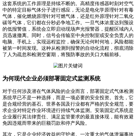
这套系统的工作原理是持续不断的。高精度传感器时刻对空气
中的特定目标气体分子进行感应，无论是电化学原理针对有毒
气体，催化燃烧原理针对可燃气体，还是红外原理针对二氧化
碳等气体，它们都在分秒必争地工作。一旦气体浓度达到预设
的低报警值，系统会立即启动现场声光报警器，提醒区域内人
员迅速撤离。同时，信号会传输至中央控制室或安全负责人的
电脑、手机上，实现远程监控，确保无论何时何地，风险都能
被第一时间发现。这种从检测到报警的自动化流程，彻底消除
了人为疏忽和检测空窗期，将预防事故的关口大幅前移。
为何现代企业必须部署固定式监测系统
对于任何涉及潜在气体风险的企业而言，部署固定式气体检测
系统早已不是一种选择，而是一项必要的安全投资。首先，它
是合规经营的基石。世界各国及行业都有严格的安全规范，要
求企业对特定作业环境进行持续气体监测。安装固定式系统是
企业履行其法律责任、满足监管要求的最直接体现，能有效避
免因违规而带来的巨额罚款和停产风险。
其次，它是企业经济效益的守护者。一次重大的气体泄漏事故