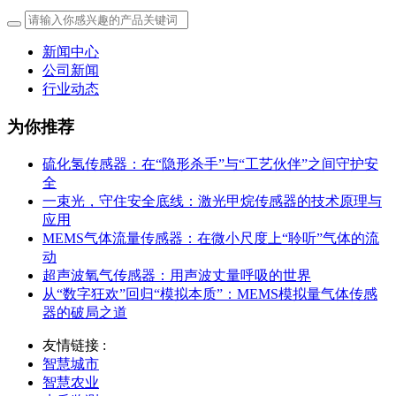
新闻中心
公司新闻
行业动态
为你推荐
硫化氢传感器：在“隐形杀手”与“工艺伙伴”之间守护安
全
一束光，守住安全底线：激光甲烷传感器的技术原理与
应用
MEMS气体流量传感器：在微小尺度上“聆听”气体的流
动
超声波氧气传感器：用声波丈量呼吸的世界
从“数字狂欢”回归“模拟本质”：MEMS模拟量气体传感
器的破局之道
友情链接 :
智慧城市
智慧农业