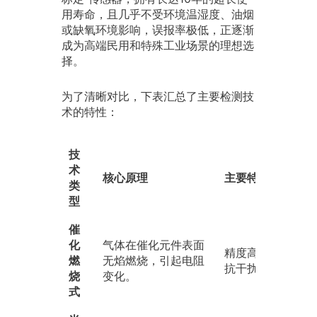
用寿命，且几乎不受环境温湿度、油烟
或缺氧环境影响，误报率极低，正逐渐
成为高端民用和特殊工业场景的理想选
择。
为了清晰对比，下表汇总了主要检测技
术的特性：
技
术
核心原理
主要特点
类
型
催
化
气体在催化元件表面
精度高，线性度好
燃
无焰燃烧，引起电阻
抗干扰强。
烧
变化。
式