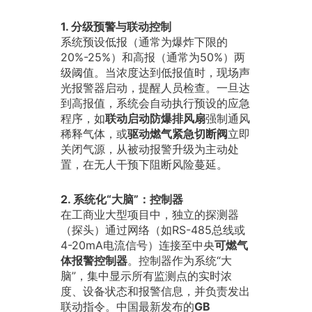
1. 分级预警与联动控制
系统预设低报（通常为爆炸下限的
20%-25%）和高报（通常为50%）两
级阈值。当浓度达到低报值时，现场声
光报警器启动，提醒人员检查。一旦达
到高报值，系统会自动执行预设的应急
程序，如
联动启动防爆排风扇
强制通风
稀释气体，或
驱动燃气紧急切断阀
立即
关闭气源，从被动报警升级为主动处
置，在无人干预下阻断风险蔓延。
2. 系统化“大脑”：控制器
在工商业大型项目中，独立的探测器
（探头）通过网络（如RS-485总线或
4-20mA电流信号）连接至中央
可燃气
体报警控制器
。控制器作为系统“大
脑”，集中显示所有监测点的实时浓
度、设备状态和报警信息，并负责发出
联动指令。中国最新发布的
GB