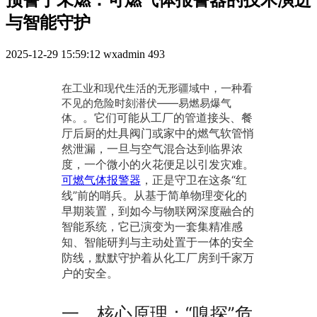
预警于未燃：可燃气体报警器的技术演进
与智能守护
2025-12-29 15:59:12
wxadmin
493
在工业和现代生活的无形疆域中，一种看
不见的危险时刻潜伏——易燃易爆气
。它们可能从工厂的管道接头、餐
体。
厅后厨的灶具阀门或家中的燃气软管悄
然泄漏，一旦与空气混合达到临界浓
度，一个微小的火花便足以引发灾难。
可燃气体报警器
，正是守卫在这条“红
线”前的哨兵。从基于简单物理变化的
早期装置，到如今与物联网深度融合的
智能系统，它已演变为一套集精准感
知、智能研判与主动处置于一体的安全
防线，默默守护着从化工厂房到千家万
户的安全。
一、核心原理：“嗅探”危