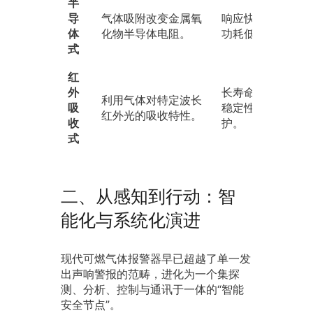
半
导
气体吸附改变金属氧
响应快（≤15秒）
体
化物半导体电阻。
功耗低，成本低。
式
红
外
长寿命（约10年）
利用气体对特定波长
吸
稳定性高，几乎免
红外光的吸收特性。
收
护。
式
二、从感知到行动：智
能化与系统化演进
现代可燃气体报警器早已超越了单一发
出声响警报的范畴，进化为一个集探
测、分析、控制与通讯于一体的“智能
安全节点”。