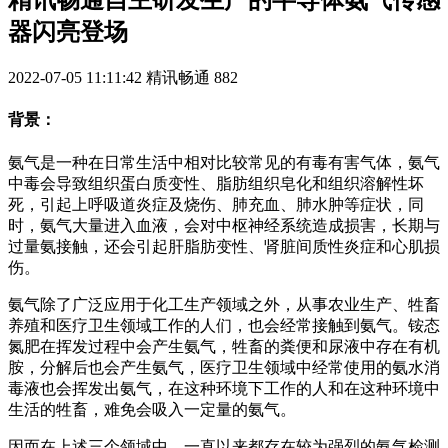
精讯畅通自主研发生产的半导体氨气传感
器闪亮登场
2022-07-05 11:11:42
精讯畅通
882
背景：
氨气是一种在日常生活中相对比较常见的有毒有害气体，氨气
中毒会导致组织蛋白质变性、脂肪组织皂化和组织溶解性坏
死，引起上呼吸道炎症及烧伤、肺充血、肺水肿等症状，同
时，氨气大量进入血液，会对中枢神经系统造成损害，长期与
过量氨接触，还会引起肝脂肪变性、肾脏间质性炎症和心肌损
伤。
氨气除了广泛应用于化工生产领域之外，从事农业生产、牲畜
养殖和医疗卫生领域工作的人们，也会经常接触到氨气。铵态
氮肥在挥发过程中会产生氨气，牲畜的粪便和尿液中存在有机
胺，分解后也会产生氨气，医疗卫生领域中经常使用的氨水消
毒液也会挥发出氨气，在这种环境下工作的人和在这种环境中
生活的牲畜，难免会吸入一定量的氨气。
因而在上述三个领域中，一直以来都存在较为强烈的氨气检测