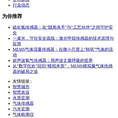
行业动态
为你推荐
硫化氢传感器：在“隐形杀手”与“工艺伙伴”之间守护安
全
一束光，守住安全底线：激光甲烷传感器的技术原理与
应用
MEMS气体流量传感器：在微小尺度上“聆听”气体的流
动
超声波氧气传感器：用声波丈量呼吸的世界
从“数字狂欢”回归“模拟本质”：MEMS模拟量气体传感
器的破局之道
友情链接 :
智慧城市
智慧农业
水质监测
气体传感器
污水监测
气体检测仪