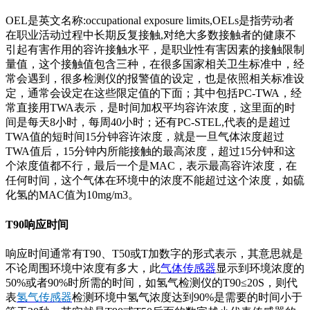
OEL是英文名称:occupational exposure limits,OELs是指劳动者
在职业活动过程中长期反复接触,对绝大多数接触者的健康不
引起有害作用的容许接触水平，是职业性有害因素的接触限制
量值，这个接触值包含三种，在很多国家相关卫生标准中，经
常会遇到，很多检测仪的报警值的设定，也是依照相关标准设
定，通常会设定在这些限定值的下面；其中包括PC-TWA，经
常直接用TWA表示，是时间加权平均容许浓度，这里面的时
间是每天8小时，每周40小时；还有PC-STEL,代表的是超过
TWA值的短时间15分钟容许浓度，就是一旦气体浓度超过
TWA值后，15分钟内所能接触的最高浓度，超过15分钟和这
个浓度值都不行，最后一个是MAC，表示最高容许浓度，在
任何时间，这个气体在环境中的浓度不能超过这个浓度，如硫
化氢的MAC值为10mg/m3。
T90响应时间
响应时间通常有T90、T50或T加数字的形式表示，其意思就是
不论周围环境中浓度有多大，此
气体传感器
显示到环境浓度的
50%或者90%时所需的时间，如氢气检测仪的T90≤20S，则代
表
氢气传感器
检测环境中氢气浓度达到90%是需要的时间小于