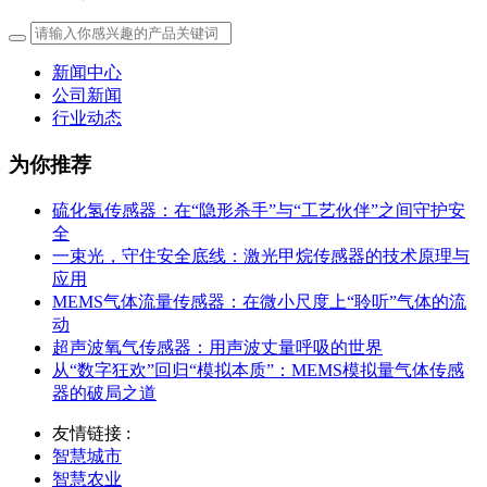
新闻中心
公司新闻
行业动态
为你推荐
硫化氢传感器：在“隐形杀手”与“工艺伙伴”之间守护安
全
一束光，守住安全底线：激光甲烷传感器的技术原理与
应用
MEMS气体流量传感器：在微小尺度上“聆听”气体的流
动
超声波氧气传感器：用声波丈量呼吸的世界
从“数字狂欢”回归“模拟本质”：MEMS模拟量气体传感
器的破局之道
友情链接 :
智慧城市
智慧农业