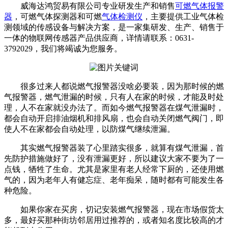
威海达鸿贸易有限公司专业研发生产和销售
可燃气体报警
器
，可燃气体探测器和可燃
气体检测仪
，主要提供工业气体检
测领域的传感设备与解决方案，是一家集研发、生产、销售于
一体的物联网传感器产品供应商，详情请联系：0631-
3792029，我们将竭诚为您服务。
很多过来人都说燃气报警器没啥必要装，因为那时候的燃
气报警器，燃气泄漏的时候，只有人在家的时候，才能及时处
理，人不在家就没办法了。而如今燃气报警器在煤气泄漏时，
都会自动开启排油烟机和排风扇，也会自动关闭燃气阀门，即
使人不在家都会自动处理，以防煤气继续泄漏。
其实燃气报警器装了心里踏实很多，就算有煤气泄漏，首
先防护措施做好了，没有泄漏更好，所以建议大家不要为了一
点钱，牺牲了生命。尤其是家里有老人经常下厨的，还使用燃
气的，因为老年人有健忘症、老年痴呆，随时都有可能发生各
种危险。
如果你家在买房，切记安装燃气报警器，现在市场假货太
多，最好买那种街坊邻居用过推荐的，或者知名度比较高的才