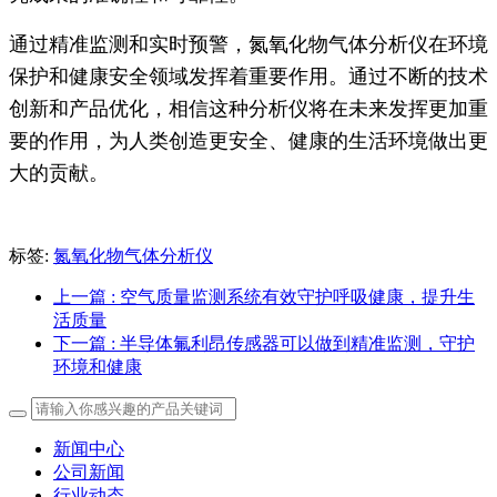
通过精准监测和实时预警，氮氧化物气体分析仪在环境
保护和健康安全领域发挥着重要作用。通过不断的技术
创新和产品优化，相信这种分析仪将在未来发挥更加重
要的作用，为人类创造更安全、健康的生活环境做出更
大的贡献。
标签:
氮氧化物气体分析仪
上一篇
: 空气质量监测系统有效守护呼吸健康，提升生
活质量
下一篇
: 半导体氟利昂传感器可以做到精准监测，守护
环境和健康
新闻中心
公司新闻
行业动态