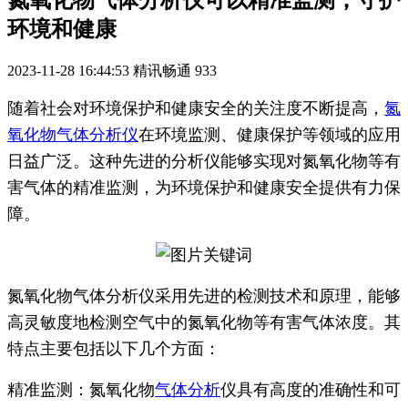
氮氧化物气体分析仪可以精准监测，守护
环境和健康
2023-11-28 16:44:53
精讯畅通
933
随着社会对环境保护和健康安全的关注度不断提高，
氮
氧化物气体分析仪
在环境监测、健康保护等领域的应用
日益广泛。这种先进的分析仪能够实现对氮氧化物等有
害气体的精准监测，为环境保护和健康安全提供有力保
障。
氮氧化物气体分析仪采用先进的检测技术和原理，能够
高灵敏度地检测空气中的氮氧化物等有害气体浓度。其
特点主要包括以下几个方面：
精准监测：氮氧化物
气体分析
仪具有高度的准确性和可