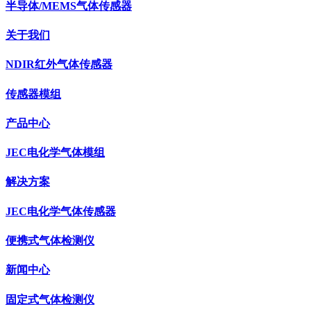
半导体/MEMS气体传感器
关于我们
NDIR红外气体传感器
传感器模组
产品中心
JEC电化学气体模组
解决方案
JEC电化学气体传感器
便携式气体检测仪
新闻中心
固定式气体检测仪