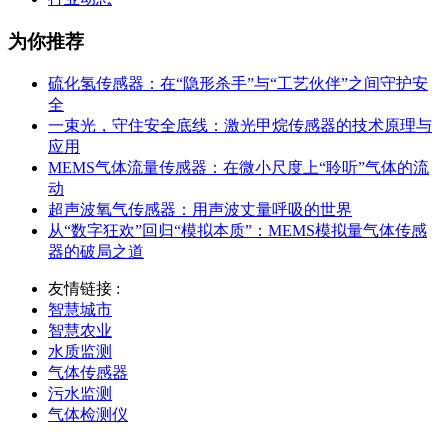
为你推荐
硫化氢传感器：在“隐形杀手”与“工艺伙伴”之间守护安
全
一束光，守住安全底线：激光甲烷传感器的技术原理与
应用
MEMS气体流量传感器：在微小尺度上“聆听”气体的流
动
超声波氧气传感器：用声波丈量呼吸的世界
从“数字狂欢”回归“模拟本质”：MEMS模拟量气体传感
器的破局之道
友情链接 :
智慧城市
智慧农业
水质监测
气体传感器
污水监测
气体检测仪