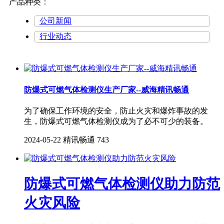
产品种类：
公司新闻
行业动态
防爆式可燃气体检测仪生产厂家--威海精讯畅通
为了确保工作环境的安全，防止火灾和爆炸事故的发
生，防爆式可燃气体检测仪成为了必不可少的装备。
2024-05-22
精讯畅通
743
防爆式可燃气体检测仪助力防范
火灾风险