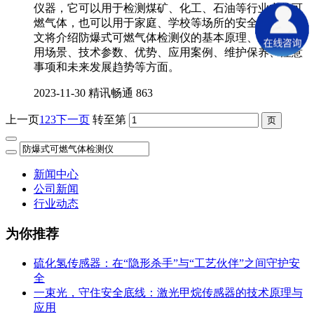
仪器，它可以用于检测煤矿、化工、石油等行业中的可
燃气体，也可以用于家庭、学校等场所的安全检测。本
文将介绍防爆式可燃气体检测仪的基本原理、分类、应
用场景、技术参数、优势、应用案例、维护保养、注意
事项和未来发展趋势等方面。
2023-11-30
精讯畅通
863
上一页
1
2
3
下一页
转至第
新闻中心
公司新闻
行业动态
为你推荐
硫化氢传感器：在“隐形杀手”与“工艺伙伴”之间守护安
全
一束光，守住安全底线：激光甲烷传感器的技术原理与
应用