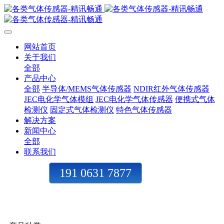
网站首页
关于我们
全部
产品中心
全部
半导体/MEMS气体传感器
NDIR红外气体传感器
JEC电化学气体模组
JEC电化学气体传感器
便携式气体
检测仪
固定式气体检测仪
特色气体传感器
解决方案
新闻中心
全部
联系我们
191 0631 7877