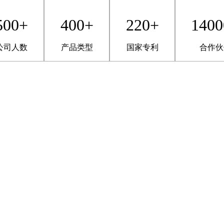
500+
400+
220+
1400
公司人数
产品类型
国家专利
合作伙