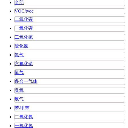
全部
VOC/tvoc
二氧化碳
一氧化碳
二氧化硫
硫化氢
氨气
六氟化硫
氧气
多合一气体
臭氧
氢气
苯/甲苯
二氧化氮
一氧化氮