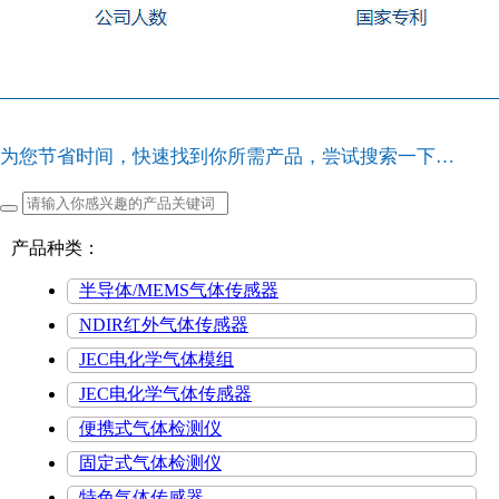
为您节省时间，快速找到你所需产品，尝试搜索一下…
产品种类：
半导体/MEMS气体传感器
NDIR红外气体传感器
JEC电化学气体模组
JEC电化学气体传感器
便携式气体检测仪
固定式气体检测仪
特色气体传感器