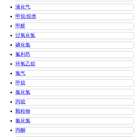
液化气
甲烷/烷类
甲醛
过氧化氢
磷化氢
氟利昂
环氧乙烷
氯气
甲烷
氯化氢
丙烷
颗粒物
氰化氢
丙酮