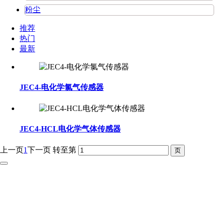
粉尘
推荐
热门
最新
JEC4-电化学氯气传感器
JEC4-HCL电化学气体传感器
上一页
1
下一页
转至第