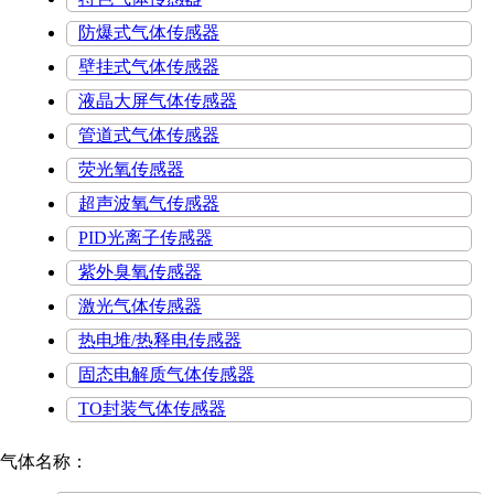
防爆式气体传感器
壁挂式气体传感器
液晶大屏气体传感器
管道式气体传感器
荧光氧传感器
超声波氧气传感器
PID光离子传感器
紫外臭氧传感器
激光气体传感器
热电堆/热释电传感器
固态电解质气体传感器
TO封装气体传感器
气体名称：