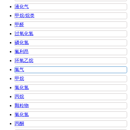
液化气
甲烷/烷类
甲醛
过氧化氢
磷化氢
氟利昂
环氧乙烷
氯气
甲烷
氯化氢
丙烷
颗粒物
氰化氢
丙酮