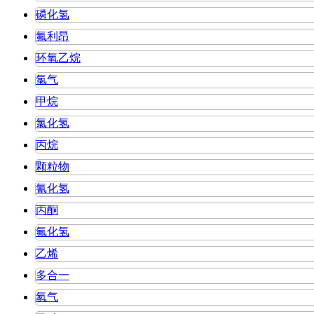
磷化氢
氟利昂
环氧乙烷
氯气
甲烷
氯化氢
丙烷
颗粒物
氰化氢
丙酮
氟化氢
乙烯
多合一
氡气