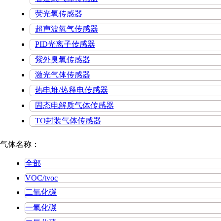
荧光氧传感器
超声波氧气传感器
PID光离子传感器
紫外臭氧传感器
激光气体传感器
热电堆/热释电传感器
固态电解质气体传感器
TO封装气体传感器
气体名称：
全部
VOC/tvoc
二氧化碳
一氧化碳