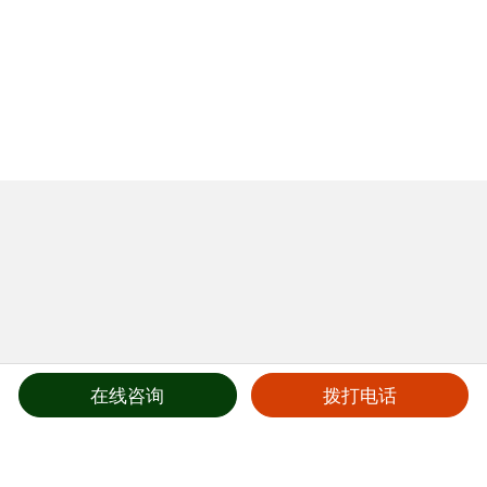
在线咨询
拨打电话