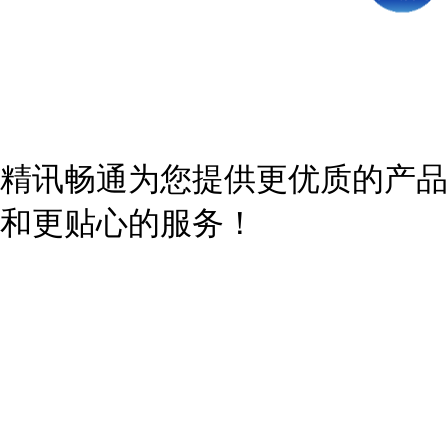
精讯畅通为您提供更优质的产品
和更贴心的服务！