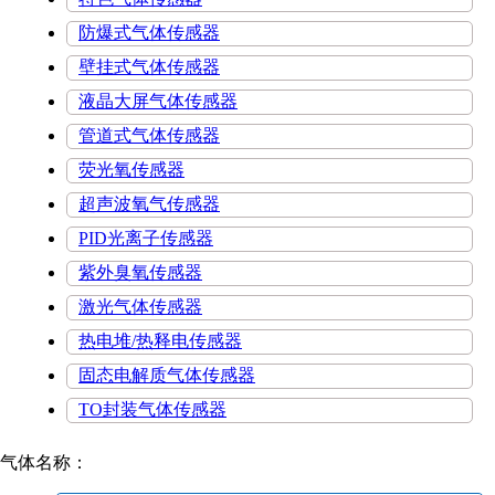
防爆式气体传感器
壁挂式气体传感器
液晶大屏气体传感器
管道式气体传感器
荧光氧传感器
超声波氧气传感器
PID光离子传感器
紫外臭氧传感器
激光气体传感器
热电堆/热释电传感器
固态电解质气体传感器
TO封装气体传感器
气体名称：