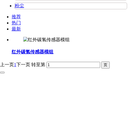
粉尘
推荐
热门
最新
红外碳氢传感器模组
上一页
1
下一页
转至第