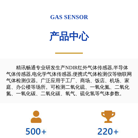
GAS SENSOR
产品中心
精讯畅通专业研发生产NDIR红外气体传感器,半导体
气体传感器,电化学气体传感器,便携式气体检测仪等物联网
气体检测仪器。广泛应用于工厂、商场、饭店、机场、家
庭、办公楼等场所。可检测二氧化硫、一氧化氮、二氧化
氮、一氧化碳、二氧化碳、氧气、硫化氢等气体参数。