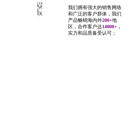
我们拥有强大的销售网络
和广泛的客户群体，
我们
产品畅销海内外
200+
地
区，合作客户达
14000+，
实力和品质备受认可；