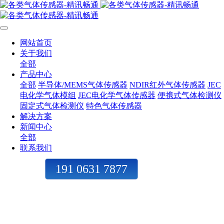
网站首页
关于我们
全部
产品中心
全部
半导体/MEMS气体传感器
NDIR红外气体传感器
JEC
电化学气体模组
JEC电化学气体传感器
便携式气体检测仪
固定式气体检测仪
特色气体传感器
解决方案
新闻中心
全部
联系我们
191 0631 7877