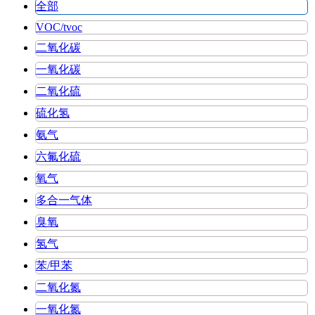
全部
VOC/tvoc
二氧化碳
一氧化碳
二氧化硫
硫化氢
氨气
六氟化硫
氧气
多合一气体
臭氧
氢气
苯/甲苯
二氧化氮
一氧化氮