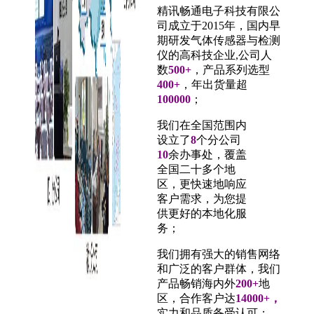
精讯畅通电子科技有限公
司成立于2015年，国内早
期研发气体传感器与检测
仪的高科技企业,公司人
数
500+
，产品系列选型
400+
，年出货量超
100000
；
我们在全国范围内
设立了
8
个分公司
10
余办事处，覆盖
全国二十多个地
区，更快速地响应
客户需求，为您提
供更好的本地化服
务；
我们拥有强大的销售网络
和广泛的客户群体，
我们
产品畅销海内外
200+
地
区，合作客户达
14000+，
实力和品质备受认可；