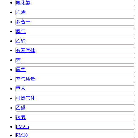
氟化氢
乙烯
多合一
氡气
乙醇
有毒气体
苯
氟气
空气质量
甲苯
可燃气体
乙醛
碳氢
PM2.5
PM10