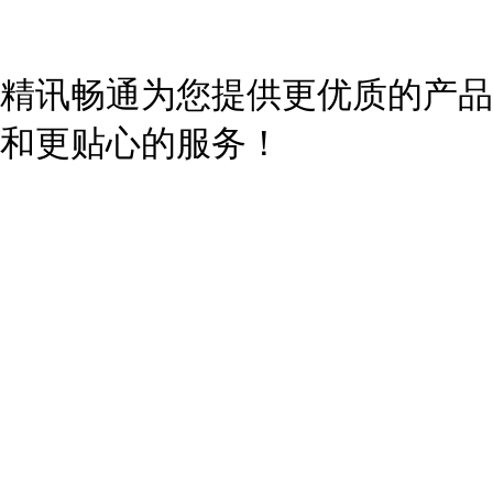
精讯畅通为您提供更优质的产品
和更贴心的服务！