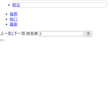
粉尘
推荐
热门
最新
上一页
1
下一页
转至第