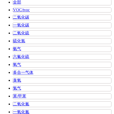
全部
VOC/tvoc
二氧化碳
一氧化碳
二氧化硫
硫化氢
氨气
六氟化硫
氧气
多合一气体
臭氧
氢气
苯/甲苯
二氧化氮
一氧化氮