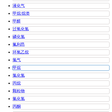
液化气
甲烷/烷类
甲醛
过氧化氢
磷化氢
氟利昂
环氧乙烷
氯气
甲烷
氯化氢
丙烷
颗粒物
氰化氢
丙酮