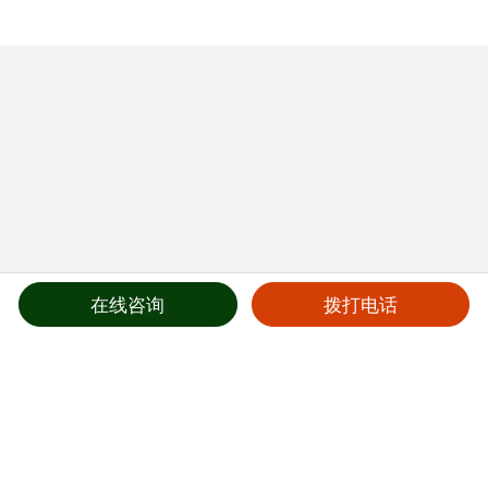
在线咨询
拨打电话