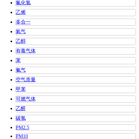
氟化氢
乙烯
多合一
氡气
乙醇
有毒气体
苯
氟气
空气质量
甲苯
可燃气体
乙醛
碳氢
PM2.5
PM10