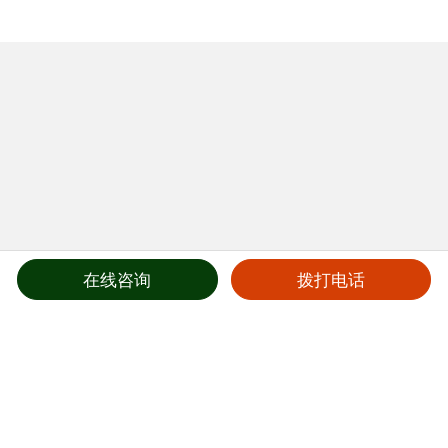
在线咨询
拨打电话