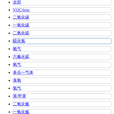
全部
VOC/tvoc
二氧化碳
一氧化碳
二氧化硫
硫化氢
氨气
六氟化硫
氧气
多合一气体
臭氧
氢气
苯/甲苯
二氧化氮
一氧化氮