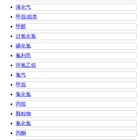
液化气
甲烷/烷类
甲醛
过氧化氢
磷化氢
氟利昂
环氧乙烷
氯气
甲烷
氯化氢
丙烷
颗粒物
氰化氢
丙酮