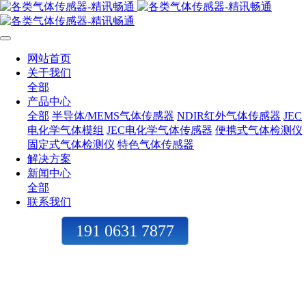
网站首页
关于我们
全部
产品中心
全部
半导体/MEMS气体传感器
NDIR红外气体传感器
JEC
电化学气体模组
JEC电化学气体传感器
便携式气体检测仪
固定式气体检测仪
特色气体传感器
解决方案
新闻中心
全部
联系我们
191 0631 7877