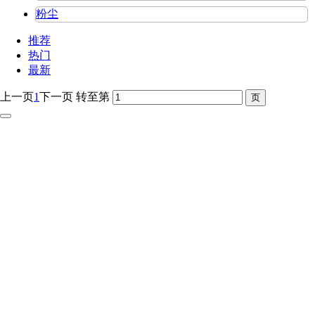
粉尘
推荐
热门
最新
上一页
1
下一页
转至第