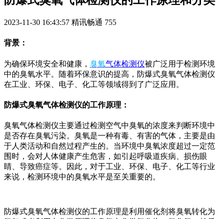
防爆式臭氧气体检测仪的工作原理和分类
2023-11-30 16:43:57
精讯畅通
755
背景：
为确保环境安全和健康，
臭氧
气体检测仪
被广泛用于检测环境
中的臭氧水平。随着环保意识的提高，防爆式臭氧气体检测仪
在工业、环保、电子、化工等领域得到了广泛应用。
防爆式臭氧气体检测仪的工作原理：
臭氧气体检测仪主要通过检测空气中臭氧的浓度来判断环境中
是否存在臭氧污染。臭氧是一种有毒、有害的气体，主要是由
于人类活动和自然过程产生的。当环境中臭氧浓度超过一定范
围时，会对人体健康产生危害，如引起呼吸道疾病、损伤眼
睛、导致癌症等。因此，对于工业、环保、电子、化工等行业
来说，检测环境中的臭氧水平是至关重要的。
防爆式臭氧气体检测仪的工作原理是利用催化剂将臭氧转化为