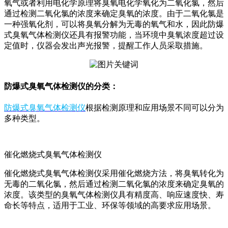
氧气或者利用电化学原理将臭氧电化学氧化为二氧化氯，然后
通过检测二氧化氯的浓度来确定臭氧的浓度。由于二氧化氯是
一种强氧化剂，可以将臭氧分解为无毒的氧气和水，因此防爆
式臭氧气体检测仪还具有报警功能，当环境中臭氧浓度超过设
定值时，仪器会发出声光报警，提醒工作人员采取措施。
防爆式臭氧气体检测仪的分类：
防爆式臭氧气体检测仪
根据检测原理和应用场景不同可以分为
多种类型。
催化燃烧式臭氧气体检测仪
催化燃烧式臭氧气体检测仪采用催化燃烧方法，将臭氧转化为
无毒的二氧化氯，然后通过检测二氧化氯的浓度来确定臭氧的
浓度。该类型的臭氧气体检测仪具有精度高、响应速度快、寿
命长等特点，适用于工业、环保等领域的高要求应用场景。