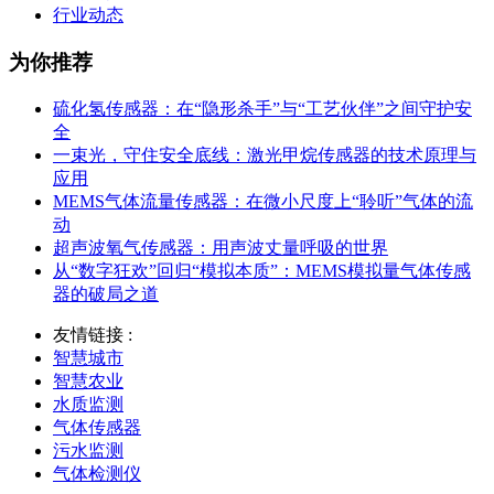
行业动态
为你推荐
硫化氢传感器：在“隐形杀手”与“工艺伙伴”之间守护安
全
一束光，守住安全底线：激光甲烷传感器的技术原理与
应用
MEMS气体流量传感器：在微小尺度上“聆听”气体的流
动
超声波氧气传感器：用声波丈量呼吸的世界
从“数字狂欢”回归“模拟本质”：MEMS模拟量气体传感
器的破局之道
友情链接 :
智慧城市
智慧农业
水质监测
气体传感器
污水监测
气体检测仪