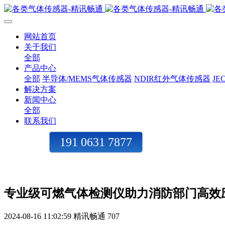
网站首页
关于我们
全部
产品中心
全部
半导体/MEMS气体传感器
NDIR红外气体传感器
J
解决方案
新闻中心
全部
联系我们
191 0631 7877
专业级可燃气体检测仪助力消防部门高效
2024-08-16 11:02:59
精讯畅通
707