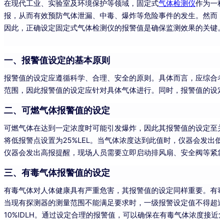
在现代工业、实验室及环境保护等领域，固定式
气体检测仪
作为一
报，从而有效预防气体泄漏、中毒、爆炸等危险事件的发生。然而
因此，正确设定固定式气体检测仪的报警值是确保监测效果的关键
一、报警值设定的基本原则
报警值的设定应遵循科学、合理、安全的原则。具体而言，应综合
范围，因此报警值的设定应针对具体气体进行。同时，报警值的设
二、可燃气体报警值的设定
可燃气体在达到一定浓度时可能引发爆炸，因此其报警值的设定至
将低报警点设置为25%LEL。当气体浓度达到此值时，仪器会发
仪器会发出高报提醒，现场人员需要立即启动排风扇、安全阀等紧
三、有毒气体报警值的设定
有毒气体对人体健康具有严重危害，其报警值的设定同样重要。有
当现有探测器的测量范围不能满足要求时，一级报警设定值不得超过5
10%IDLH。通过设定合理的报警值，可以确保在有毒气体浓度