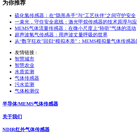
为你推荐
硫化氢传感器：在“隐形杀手”与“工艺伙伴”之间守护安全
一束光，守住安全底线：激光甲烷传感器的技术原理与应
MEMS气体流量传感器：在微小尺度上“聆听”气体的流动
超声波氧气传感器：用声波丈量呼吸的世界
从“数字狂欢”回归“模拟本质”：MEMS模拟量气体传感
友情链接 :
智慧城市
智慧农业
水质监测
气体传感器
污水监测
气体检测仪
半导体/MEMS气体传感器
关于我们
NDIR红外气体传感器