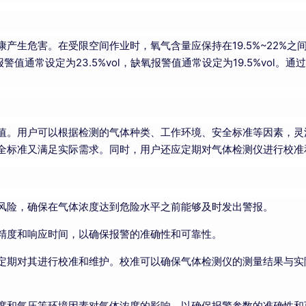
产生危害。在受限空间作业时，氧气含量应保持在19.5%~22%
报警值通常设定为23.5%vol，缺氧报警值通常设定为19.5%vo
值。用户可以根据检测的气体种类、工作环境、安全标准等因素，灵
全标准又满足实际需求。同时，用户还应定期对气体检测仪进行校准
风险，确保在气体浓度达到危险水平之前能够及时发出警报。
精度和响应时间，以确保报警的准确性和可靠性。
定期对其进行校准和维护。校准可以确保气体检测仪的测量结果与实
度和气压等环境因素对气体浓度的影响，以确保报警参数的准确性和