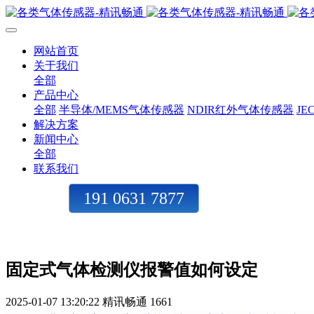
网站首页
关于我们
全部
产品中心
全部
半导体/MEMS气体传感器
NDIR红外气体传感器
J
解决方案
新闻中心
全部
联系我们
191 0631 7877
固定式气体检测仪报警值如何设定
2025-01-07 13:20:22
精讯畅通
1661