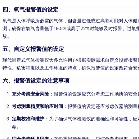
四、氧气报警值的设定
氧气是人体呼吸所必需的气体，但含量过低或过高都可能对人体健康
测，确保在氧气含量低于19.5%或高于22%时能够及时报警。过氧
故。
五、自定义报警值的设定
现代固定式气体检测仪大多允许用户根据实际需求自定义设置报警
特性、危害程度以及工作环境的特点，确保报警值的设定既符合安
六、报警值设定的注意事项
充分考虑安全风险
：报警值的设定应充分考虑工作场所的安全
考虑测量精度和响应时间
：报警值的设定还应考虑仪器的测量
定期校准和维护
：为了确保气体检测仪的准确性和可靠性，应
命。
综合考虑环境因素
：在设置报警参数时，应综合考虑温度、湿