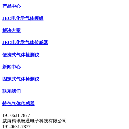
产品中心
JEC电化学气体模组
解决方案
JEC电化学气体传感器
便携式气体检测仪
新闻中心
固定式气体检测仪
联系我们
特色气体传感器
191 0631 7877
威海精讯畅通电子科技有限公司
191-0631-7877