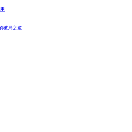
用
器的破局之道