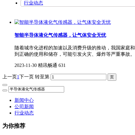
行业动态
智能半导体液化气传感器，让气体安全无忧
随着城市化进程的加速以及消费升级的推动，我国家庭和
到正确的使用和储存，可能引发火灾、爆炸等严重事故。
2023-11-30
精讯畅通
631
上一页
1
下一页
转至第
新闻中心
公司新闻
行业动态
为你推荐