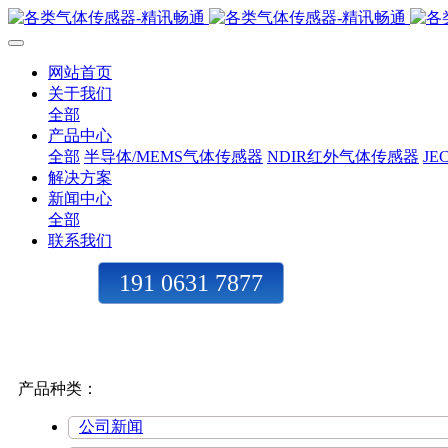
网站首页
关于我们
全部
产品中心
全部
半导体/MEMS气体传感器
NDIR红外气体传感器
J
解决方案
新闻中心
全部
联系我们
191 0631 7877
产品种类：
公司新闻