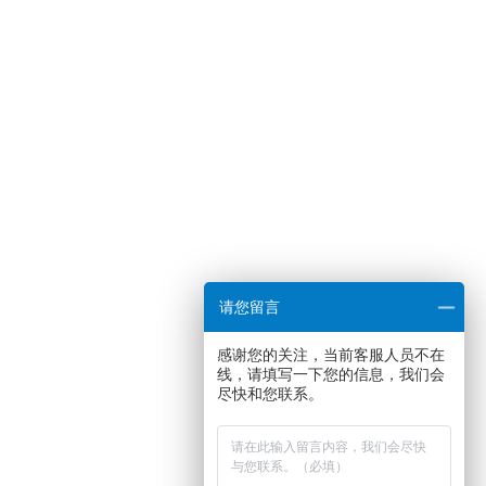
请您留言
感谢您的关注，当前客服人员不在
线，请填写一下您的信息，我们会
尽快和您联系。