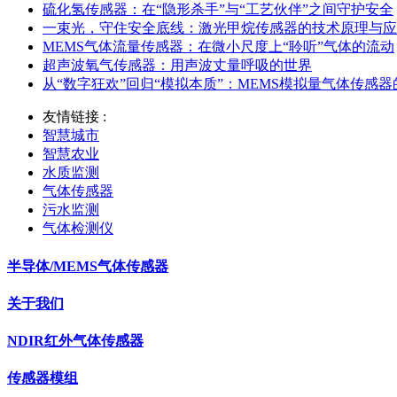
硫化氢传感器：在“隐形杀手”与“工艺伙伴”之间守护安全
一束光，守住安全底线：激光甲烷传感器的技术原理与应
MEMS气体流量传感器：在微小尺度上“聆听”气体的流动
超声波氧气传感器：用声波丈量呼吸的世界
从“数字狂欢”回归“模拟本质”：MEMS模拟量气体传感
友情链接 :
智慧城市
智慧农业
水质监测
气体传感器
污水监测
气体检测仪
半导体/MEMS气体传感器
关于我们
NDIR红外气体传感器
传感器模组