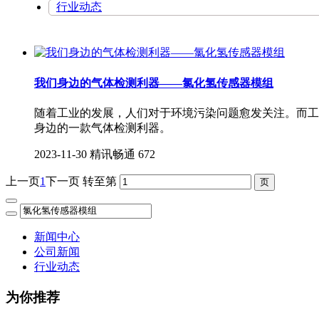
行业动态
我们身边的气体检测利器——氯化氢传感器模组
随着工业的发展，人们对于环境污染问题愈发关注。而工
身边的一款气体检测利器。
2023-11-30
精讯畅通
672
上一页
1
下一页
转至第
新闻中心
公司新闻
行业动态
为你推荐