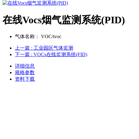
在线Vocs烟气监测系统(PID)
气体名称：
VOC/tvoc
上一篇
: 工业园区气体监测
下一篇
: VOCs在线监测系统(FID)
详细信息
规格参数
资料下载