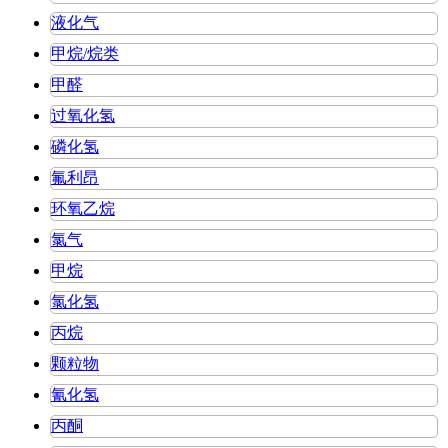
液化气
甲烷/烷类
甲醛
过氧化氢
磷化氢
氟利昂
环氧乙烷
氯气
甲烷
氯化氢
丙烷
颗粒物
氰化氢
丙酮