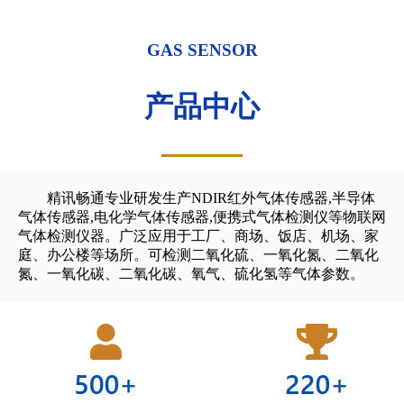
GAS SENSOR
产品中心
精讯畅通专业研发生产NDIR红外气体传感器,半导体
气体传感器,电化学气体传感器,便携式气体检测仪等物联网
气体检测仪器。广泛应用于工厂、商场、饭店、机场、家
庭、办公楼等场所。可检测二氧化硫、一氧化氮、二氧化
氮、一氧化碳、二氧化碳、氧气、硫化氢等气体参数。