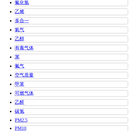
氟化氢
乙烯
多合一
氡气
乙醇
有毒气体
苯
氟气
空气质量
甲苯
可燃气体
乙醛
碳氢
PM2.5
PM10