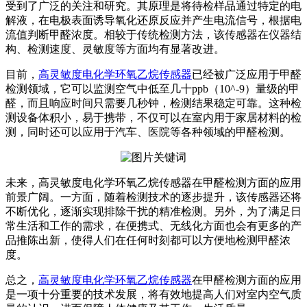
受到了广泛的关注和研究。其原理是将待检样品通过特定的电
解液，在电极表面诱导氧化还原反应并产生电流信号，根据电
流值判断甲醛浓度。相较于传统检测方法，该传感器在仪器结
构、检测速度、灵敏度等方面均有显著改进。
目前，
高灵敏度电化学环氧乙烷传感器
已经被广泛应用于甲醛
检测领域，它可以监测空气中低至几十ppb（10^-9）量级的甲
醛，而且响应时间只需要几秒钟，检测结果稳定可靠。这种检
测设备体积小，易于携带，不仅可以在室内用于家居材料的检
测，同时还可以应用于汽车、医院等各种领域的甲醛检测。
未来，高灵敏度电化学环氧乙烷传感器在甲醛检测方面的应用
前景广阔。一方面，随着检测技术的逐步提升，该传感器还将
不断优化，逐渐实现排除干扰的精准检测。另外，为了满足日
常生活和工作的需求，在便携式、无线化方面也会有更多的产
品推陈出新，使得人们在任何时刻都可以方便地检测甲醛浓
度。
总之，
高灵敏度电化学环氧乙烷传感器
在甲醛检测方面的应用
是一项十分重要的技术发展，将有效地提高人们对室内空气质