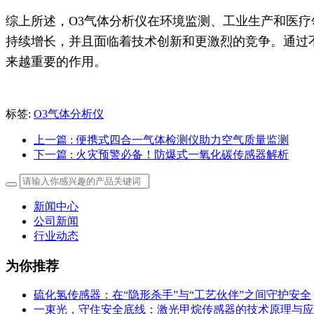
综上所述，O3气体分析仪在环境监测、工业生产和医
持续增长，并且面临着技术创新和更激烈的竞争。通过
来越重要的作用。
标签:
O3气体分析仪
上一篇
: 便携式四合一气体检测仪助力空气质量监测
下一篇
: 火灾预警必备！防爆式一氧化碳传感器解析
新闻中心
公司新闻
行业动态
为你推荐
硫化氢传感器：在“隐形杀手”与“工艺伙伴”之间守护安全
一束光，守住安全底线：激光甲烷传感器的技术原理与应