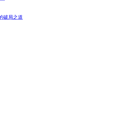
器的破局之道