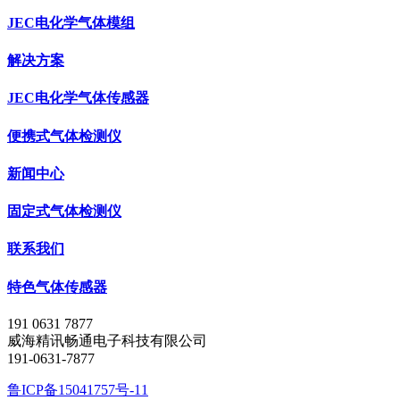
JEC电化学气体模组
解决方案
JEC电化学气体传感器
便携式气体检测仪
新闻中心
固定式气体检测仪
联系我们
特色气体传感器
191 0631 7877
威海精讯畅通电子科技有限公司
191-0631-7877
鲁ICP备15041757号-11