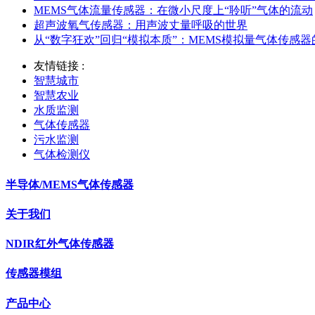
MEMS气体流量传感器：在微小尺度上“聆听”气体的流动
超声波氧气传感器：用声波丈量呼吸的世界
从“数字狂欢”回归“模拟本质”：MEMS模拟量气体传感
友情链接 :
智慧城市
智慧农业
水质监测
气体传感器
污水监测
气体检测仪
半导体/MEMS气体传感器
关于我们
NDIR红外气体传感器
传感器模组
产品中心