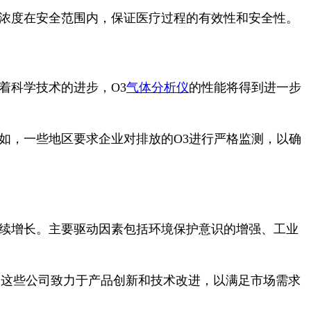
O3浓度在安全范围内，保证医疗过程的有效性和安全性。
着科学技术的进步，O3
气体分析仪
的性能将得到进一步
如，一些地区要求企业对排放的O3进行严格监测，以确
继续增长。主要驱动因素包括环境保护意识的增强、工业
nologies等。这些公司致力于产品创新和技术改进，以满足市场需求