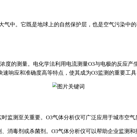
于大气中。它既是地球上的自然保护层，也是空气污染中的
3浓度的测量。电化学法利用电流测量O3与电极的反应产
快速响应和准确度高等特点，使其成为O3监测的重要工具
进行实时监测至关重要。O3气体分析仪可广泛应用于城市空
化剂、消毒剂或杀菌剂。O3气体分析仪可以帮助企业监测