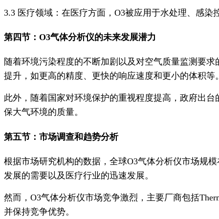
3.3 医疗领域：在医疗方面，O3被应用于水处理、感
第四节：O3气体分析仪的未来发展潜力
随着环境污染程度的不断加剧以及对空气质量监测要求的
提升，如更高的精度、更快的响应速度和更小的体积等
此外，随着国家对环境保护的重视程度提高，政府出台
保大气环境的质量。
第五节：市场调查和趋势分析
根据市场研究机构的数据，全球O3气体分析仪市场规
发展的需要以及医疗行业的迅速发展。
然而，O3气体分析仪市场竞争激烈，主要厂商包括Thermo Fis
并保持竞争优势。