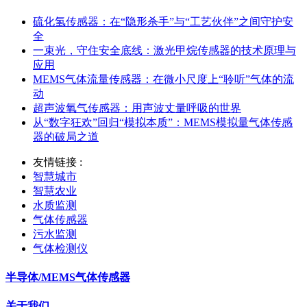
硫化氢传感器：在“隐形杀手”与“工艺伙伴”之间守护安
全
一束光，守住安全底线：激光甲烷传感器的技术原理与
应用
MEMS气体流量传感器：在微小尺度上“聆听”气体的流
动
超声波氧气传感器：用声波丈量呼吸的世界
从“数字狂欢”回归“模拟本质”：MEMS模拟量气体传感
器的破局之道
友情链接 :
智慧城市
智慧农业
水质监测
气体传感器
污水监测
气体检测仪
半导体/MEMS气体传感器
关于我们